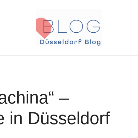
achina“ –
e in Düsseldorf