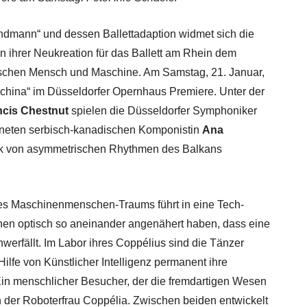
andmann“ und dessen Ballettadaption widmet sich die
n ihrer Neukreation für das Ballett am Rhein dem
schen Mensch und Maschine. Am Samstag, 21. Januar,
achina“ im Düsseldorfer Opernhaus Premiere. Unter der
ncis Chestnut
spielen die Düsseldorfer Symphoniker
hneten serbisch-kanadischen Komponistin
Ana
sik von asymmetrischen Rhythmen des Balkans
es Maschinenmenschen-Traums führt in eine Tech-
chen optisch so aneinander angenähert haben, dass eine
werfällt. Im Labor ihres Coppélius sind die Tänzer
lfe von Künstlicher Intelligenz permanent ihre
Ein menschlicher Besucher, der die fremdartigen Wesen
von der Roboterfrau Coppélia. Zwischen beiden entwickelt