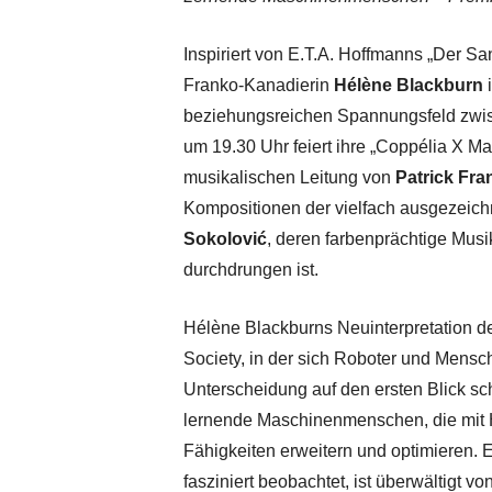
Inspiriert von E.T.A. Hoffmanns „Der S
Franko-Kanadierin
Hélène Blackburn
i
beziehungsreichen Spannungsfeld zwi
um 19.30 Uhr feiert ihre „Coppélia X M
musikalischen Leitung von
Patrick Fra
Kompositionen der vielfach ausgezeic
Sokolović
, deren farbenprächtige Mu
durchdrungen ist.
Hélène Blackburns Neuinterpretation d
Society, in der sich Roboter und Mens
Unterscheidung auf den ersten Blick sch
lernende Maschinenmenschen, die mit Hi
Fähigkeiten erweitern und optimieren. 
fasziniert beobachtet, ist überwältigt 