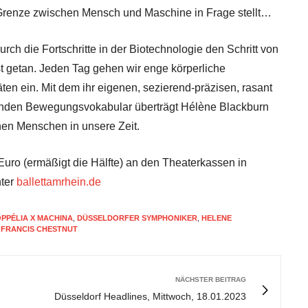
e Grenze zwischen Mensch und Maschine in Frage stellt…
ch die Fortschritte in der Biotechnologie den Schritt von
st getan. Jeden Tag gehen wir enge körperliche
en ein. Mit dem ihr eigenen, sezierend-präzisen, rasant
enden Bewegungsvokabular überträgt Hélène Blackburn
chen Menschen in unsere Zeit.
Euro (ermäßigt die Hälfte) an den Theaterkassen in
nter
ballettamrhein.de
PPÉLIA X MACHINA
,
DÜSSELDORFER SYMPHONIKER
,
HELENE
 FRANCIS CHESTNUT
NÄCHSTER BEITRAG
Düsseldorf Headlines, Mittwoch, 18.01.2023