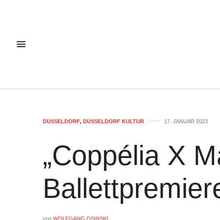
DÜSSELDORF
,
DÜSSELDORF KULTUR
17. JANUAR 2023
„Coppélia X M
Ballettpremier
von
WOLFGANG OSINSKI