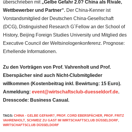
überschrieben mit
„Gelbe Gefahr 2.0? China als Rivale,
Wettbewerber und Partner“.
Der China-Kenner ist
Vorstandsmitglied der Deutschen China-Gesellschaft
(DCG), Distinguished Research G´Fellow an der School of
History, Beijing Foreign Studies University und Mitglied des
Executive Council der Weltsinologenkonferenz. Prognose:
Erhellende Informationen.
Zu den Vorträgen von Prof. Vahrenholt und Prof.
Eberspächer sind auch Nicht-Clubmitglieder
willkommen (Kostenbeitrag inkl. Bewirtung: 15 Euro).
Anmeldung:
event@wirtschaftsclub-duesseldorf.de
.
Dresscode: Business Casual.
TAGS:
CHINA - GELBE GEFAHR?
,
PROF. CORD EBERSPÄCHER
,
PROF. FRITZ
VAHRENHOLT
,
SCHWEIZ ZU GAST IM WIRTSCHAFTSCLUB DÜSSELDORF
,
WIRTSCHAFTSCLUB DÜSSELDORF