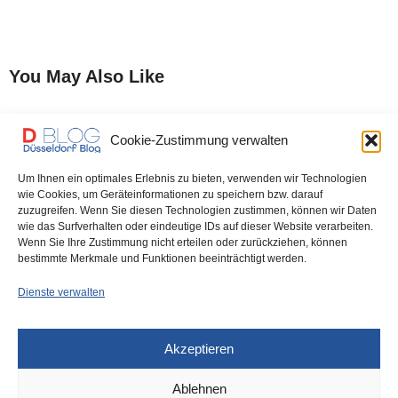
You May Also Like
Cookie-Zustimmung verwalten
Einladung in den
Am 27. September: Astrid
Wirtschaftsclub Düsseldorf
Hamker, Präsidentin des CDU-
Wirtschaftsrats, zu Gast im
Um Ihnen ein optimales Erlebnis zu bieten, verwenden wir Technologien
Wirtschaftsclub Düsseldorf
wie Cookies, um Geräteinformationen zu speichern bzw. darauf
zuzugreifen. Wenn Sie diesen Technologien zustimmen, können wir Daten
wie das Surfverhalten oder eindeutige IDs auf dieser Website verarbeiten.
Wenn Sie Ihre Zustimmung nicht erteilen oder zurückziehen, können
China – Gelbe Gefahr 2.0?
bestimmte Merkmale und Funktionen beeinträchtigt werden.
Dienste verwalten
Akzeptieren
Ablehnen