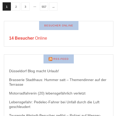
…
→
1
2
3
557
BESUCHER ONLINE
14 Besucher
Online
RSS-FEED
Düsseldorf Blog macht Urlaub!
Brasserie Stadthaus: Hummer satt – Themendinner auf der
Terrasse
Motorradfahrerin (20) lebensgefährlich verletzt
Lebensgefahr: Pedelec-Fahrer bei Unfall durch die Luft
geschleudert
Tausende Altstadt-Besucher gefilzt – Polizei auf Messer-